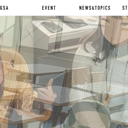
assador
twork