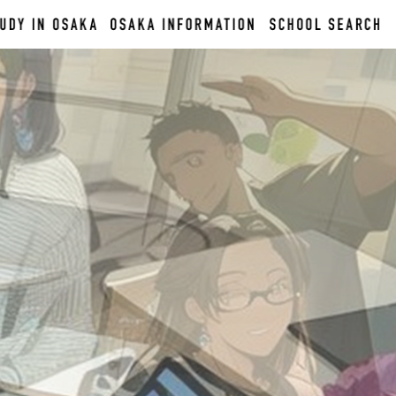
Arriving in
Language
Osaka
Job offer
School