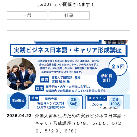
（5/23）』が開催されます！
一般
仕事
2026.04.23
外国人留学生のための実践ビジネス日本語・
キャリア形成講座（５/８、５/１５、５/２
２、５/２９、６/８）