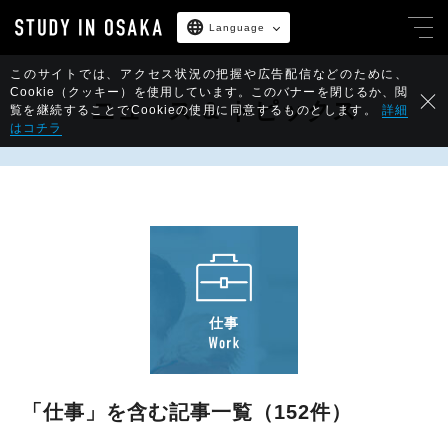
Language
このサイトでは、アクセス状況の把握や広告配信などのために、
Cookie（クッキー）を使用しています。
このバナーを閉じるか、閲
ニュース & トピックス
覧を継続することでCookieの使用に同意するものとします。
詳細
はコチラ
仕事
「仕事」
を含む記事一覧（152件）