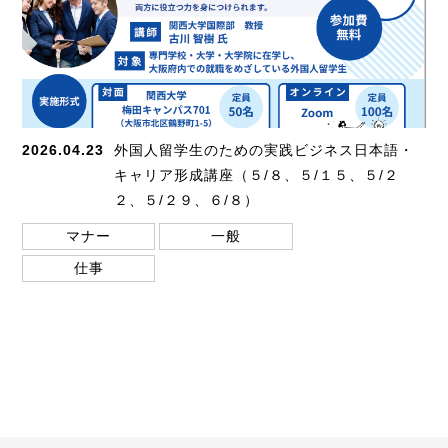
2026.04.23
外国人留学生のための実践ビジネス日本語・
キャリア形成講座（５/８、５/１５、５/２
２、５/２９、６/８）
マナー
一般
仕事