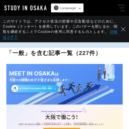
Language
このサイトでは、アクセス状況の把握や広告配信などのために、
Cookie（クッキー）を使用しています。
このバナーを閉じるか、閲
ニュース & トピックス
覧を継続することでCookieの使用に同意するものとします。
詳細
はコチラ
「一般」
を含む記事一覧（227件）