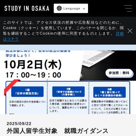
Language
このサイトでは、アクセス状況の把握や広告配信などのために、
Cookie（クッキー）を使用しています。
このバナーを閉じるか、閲
ニュース & トピックス
覧を継続することでCookieの使用に同意するものとします。
詳細
はコチラ
2025/09/22
外国人留学生対象 就職ガイダンス