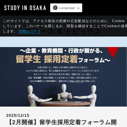
Language
このサイトでは、アクセス状況の把握や広告配信などのために、Cookie
しています。
このバナーを閉じるか、閲覧を継続することでCookieの使
ニュース & トピックス
します。
詳細はコチラ
2025/12/15
【2月開催】留学生採用定着フォーラム開